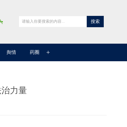
搜索
+
舆情
药圈
法治力量