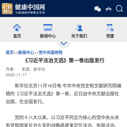
首页
新闻中心
关于我们
党建
首页
>>
新闻中心
>>
党中央国务院
出版
食药网
培训
会展
《习近平法治文选》第一卷出版发行
作者：
来源：新华社
2025-11-17
药师在线
舆情
杂志
药圈
新华社北京11月16日电 中共中央党史和文献研究院编
辑的《习近平法治文选》第一卷，近日由中央文献出版社
微信矩阵
出版，在全国发行。
党的十八大以来，以习近平同志为核心的党中央从关
系党和国家长治久安的战略高度来定位法治、布局法治、