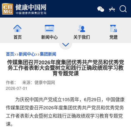
首页
新闻中心
关于我们
党建
首页
>>
新闻中心
>>
集团新闻
出版
食药网
培训
会展
传媒集团召开2026年度集团优秀共产党员和优秀党
务工作者表彰大会暨树立和践行正确政绩观学习教
育专题党课
药师在线
舆情
杂志
药圈
作者：
来源：健康中国网
2026-07-01
为庆祝中国共产党成立105周年，6月29日，中国健康
微信矩阵
传媒集团党委召开2026年度集团优秀共产党员和优秀党务
工作者表彰大会暨树立和践行正确政绩观学习教育专题党
课。