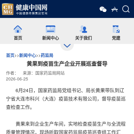
首页
新闻中心
关于我们
党建
首页
>>
新闻中心
>>
药监局
出版
食药网
培训
会展
黄果到疫苗生产企业开展巡查督导
作者：
来源：国家药监局网站
2026-06-25
药师在线
舆情
杂志
药圈
6月24日，国家药监局党组书记、局长黄果带队到辽
宁省大连市科兴（大连）疫苗技术有限公司，督导疫苗巡
微信矩阵
查检查工作。
黄果来到企业生产车间，实地检查疫苗生产与全流程
质量管理情况，现场听取国家药监局疫苗巡查组工作汇