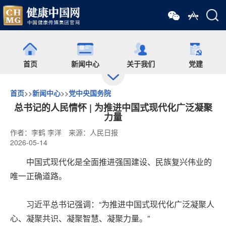
首页
新闻中心
关于我们
党建
首页
>>
新闻中心
>>
党中央国务院
出版
食药网
培训
会展
总书记的人民情怀 | 为推进中国式现代化广泛凝聚
力量
作者：李鹤 李洋
来源：人民日报
药师在线
舆情
杂志
药圈
2026-05-14
中国式现代化是全面推进强国建设、民族复兴伟业的
微信矩阵
唯一正确道路。
习近平总书记强调：“为推进中国式现代化广泛凝聚人
心、凝聚共识、凝聚智慧、凝聚力量。”